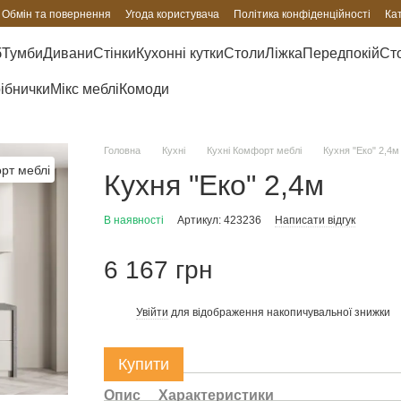
Обмін та повернення
Угода користувача
Політика конфіденційності
Ка
б
Тумби
Дивани
Стінки
Кухонні кутки
Столи
Ліжка
Передпокій
Сто
рібнички
Мікс меблі
Комоди
Головна
Кухні
Кухні Комфорт меблі
Кухня "Еко" 2,4м
Кухня "Еко" 2,4м
В наявності
Артикул: 423236
Написати відгук
6 167 грн
Увійти
для відображення накопичувальної знижки
%
Купити
Опис
Характеристики