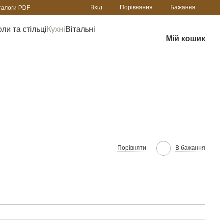
Порівняння
Вхід
Бажання
талоги PDF
ли та стільці
Кухні
Вітальні
Мій кошик
Порівняти
В бажання