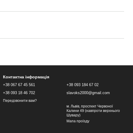
Контактна інформація
+38 067 67 45 561
+38 093 184 67 02
+38 093 18 46 702
slavoks2000@gmail.com
Передзвонити вам?
м. Львів, проспект Червоної
Калини 49 (навпроти верхнього
Шувару)
Мапа проїзду