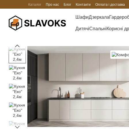
Перейти до основного контенту
Каталог
Про нас
Блог
Контакти
Оплата і доставка
Шафи
Дзеркала
Гардеро
Дитячі
Спальні
Корисні д