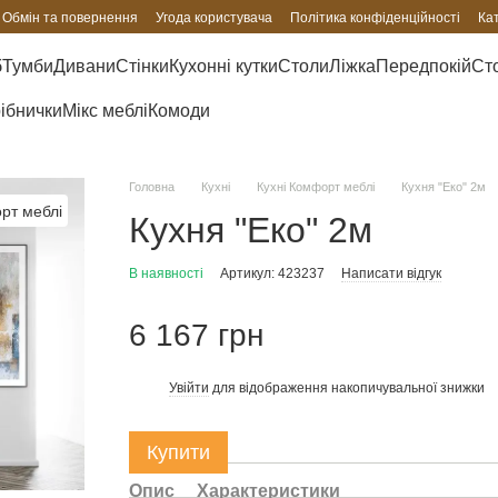
Обмін та повернення
Угода користувача
Політика конфіденційності
Ка
б
Тумби
Дивани
Стінки
Кухонні кутки
Столи
Ліжка
Передпокій
Сто
рібнички
Мікс меблі
Комоди
Головна
Кухні
Кухні Комфорт меблі
Кухня "Еко" 2м
Кухня "Еко" 2м
В наявності
Артикул: 423237
Написати відгук
6 167 грн
Увійти
для відображення накопичувальної знижки
%
Купити
Опис
Характеристики