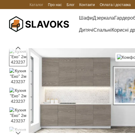
Перейти до основного контенту
Каталог
Про нас
Блог
Контакти
Оплата і доставка
Шафи
Дзеркала
Гардеро
Дитячі
Спальні
Корисні д