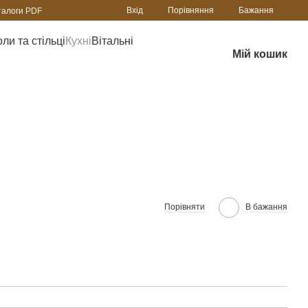
Порівняння
Вхід
Бажання
талоги PDF
ли та стільці
Кухні
Вітальні
Мій кошик
Порівняти
В бажання