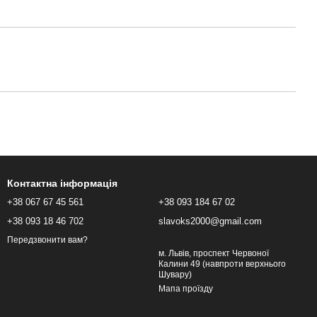
Контактна інформація
+38 067 67 45 561
+38 093 184 67 02
+38 093 18 46 702
slavoks2000@gmail.com
Передзвонити вам?
м. Львів, проспект Червоної
Калини 49 (навпроти верхнього
Шувару)
Мапа проїзду