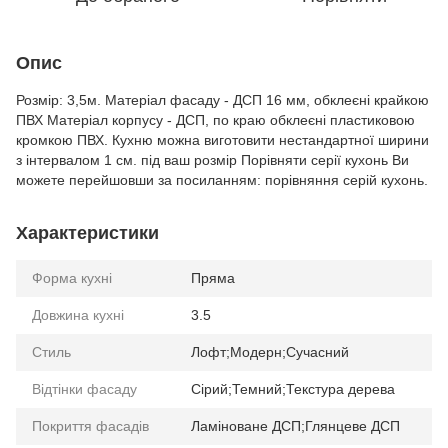
Опис
Розмір: 3,5м. Матеріал фасаду - ДСП 16 мм, обклеєні крайкою
ПВХ Матеріал корпусу - ДСП, по краю обклеєні пластиковою
кромкою ПВХ. Кухню можна виготовити нестандартної ширини
з інтервалом 1 см. під ваш розмір Порівняти серії кухонь Ви
можете перейшовши за посиланням: порівняння серій кухонь.
Характеристики
Форма кухні
Пряма
Довжина кухні
3.5
Стиль
Лофт;Модерн;Сучасний
Відтінки фасаду
Сірий;Темний;Текстура дерева
Покриття фасадів
Ламіноване ДСП;Глянцеве ДСП