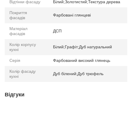
Відтінки фасаду
Білий;Золотистий;Текстура дерева
Покриття
Фарбовані глянцеві
фасадів
Матеріал
ДСП
фасадів
Колір корпусу
Білий;Графіт;Дуб натуральний
кухні
Серія
Фарбований високий глянець
Колір фасаду
Дуб білений;Дуб трюфель
кухні
Відгуки