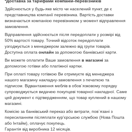
*Доставка за тарифами компаній-перевізників
Здійснюється у будь-яке місто чи населений пункт, де є
представництва компанії перевізника. Вартість доставки
визначається компанією перевізником у момент відправлення
замовлення.
Відправлення здійснюється після передоплати у розмірі від
50% вартості товару. Точний відсоток передоплати
узгоджується з менеджером залежно від групи товарів.
Доступна оплата
онлайн
за допомогою банківської карти.
Ви можете оплатити Ваше замовлення
в магазині
за
допомогою готівки або платіжної картки.
При оплаті товару готівкою Ви отримуєте від менеджера
нашого магазину накладну-замовлення з печаткою та
підписом. Відвантаження меблів в обов`язковому порядку
супроводжується видачею покупцеві товарної накладної. Саме
цей документ є підтвердженням, що товар куплений в нашому
магазині.
Комісію за банківський переказ або витрати, пов`язані з
пересиланням післяплати кур'єрською службою (Нова Пошта
або Інтайм), оплачує покупець.
Гарантія від виробника 12 місяців.