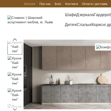
Перейти до основного контенту
Каталог
Про нас
Блог
Контакти
Оплата і доставка
Шафи
Дзеркала
Гардеро
Дитячі
Спальні
Корисні д