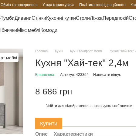
Обмін та повернення
Угода користувача
Політика конфіденційності
Ка
б
Тумби
Дивани
Стінки
Кухонні кутки
Столи
Ліжка
Передпокій
Сто
рібнички
Мікс меблі
Комоди
Головна
Кухні
Кухні Комфорт меблі
Кухня "Хай-тек" 
Кухня "Хай-тек" 2,4м
В наявності
Артикул: 423354
Написати відгук
8 686 грн
Увійти
для відображення накопичувальної знижки
%
Купити
Опис
Характеристики