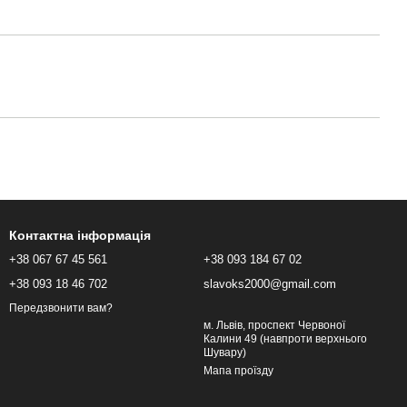
Контактна інформація
+38 067 67 45 561
+38 093 184 67 02
+38 093 18 46 702
slavoks2000@gmail.com
Передзвонити вам?
м. Львів, проспект Червоної
Калини 49 (навпроти верхнього
Шувару)
Мапа проїзду