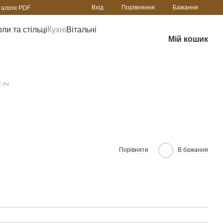
Порівняння
Вхід
Бажання
талоги PDF
ли та стільці
Кухні
Вітальні
Мій кошик
2,4м
Порівняти
В бажання