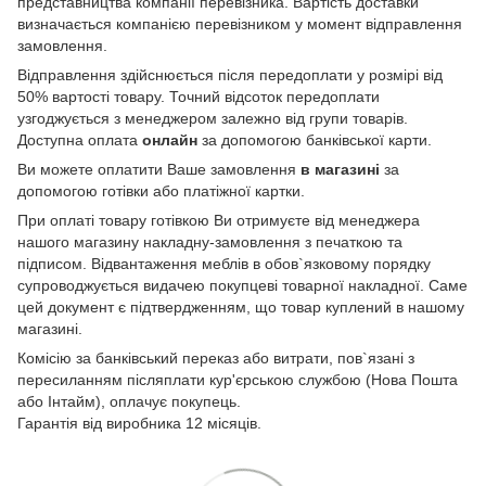
представництва компанії перевізника. Вартість доставки
визначається компанією перевізником у момент відправлення
замовлення.
Відправлення здійснюється після передоплати у розмірі від
50% вартості товару. Точний відсоток передоплати
узгоджується з менеджером залежно від групи товарів.
Доступна оплата
онлайн
за допомогою банківської карти.
Ви можете оплатити Ваше замовлення
в магазині
за
допомогою готівки або платіжної картки.
При оплаті товару готівкою Ви отримуєте від менеджера
нашого магазину накладну-замовлення з печаткою та
підписом. Відвантаження меблів в обов`язковому порядку
супроводжується видачею покупцеві товарної накладної. Саме
цей документ є підтвердженням, що товар куплений в нашому
магазині.
Комісію за банківський переказ або витрати, пов`язані з
пересиланням післяплати кур'єрською службою (Нова Пошта
або Інтайм), оплачує покупець.
Гарантія від виробника 12 місяців.