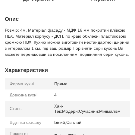
Опис
Розмір: 4м. Матеріал фасаду - МДФ 16 мм покритий плівкою
ПВХ. Матеріал корпусу - ДСП, по краю обклеєні пластиковою
кромкою ПВХ. Кухню можна виготовити нестандартної ширини
з інтервалом 1 см. під ваш розмір Порівняти серії кухонь Ви
можете перейшовши за посиланням: порівняння серій кухонь.
Характеристики
Форма кухні
Пряма
Довжина кухні
4
Хай-
Стиль
Тек;Модерн;Сучасний;Мінімалізм
Відтінки фасаду
Білий;Світлий
Покриття