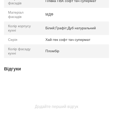
Плівка ПВХ софт тач супермат
фасадів
Матеріал
МДФ
фасадів
Колір корпусу
Білий;Графіт;Дуб натуральний
кухні
Серія
Хай-тек софт тач супермат
Колір фасаду
Пломбір
кухні
Відгуки
Додайте перший відгук