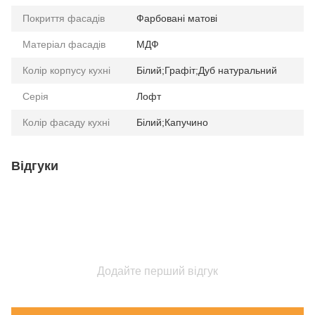
Покриття фасадів
Фарбовані матові
Матеріал фасадів
МДФ
Колір корпусу кухні
Білий;Графіт;Дуб натуральний
Серія
Лофт
Колір фасаду кухні
Білий;Капучино
Відгуки
Додайте перший відгук