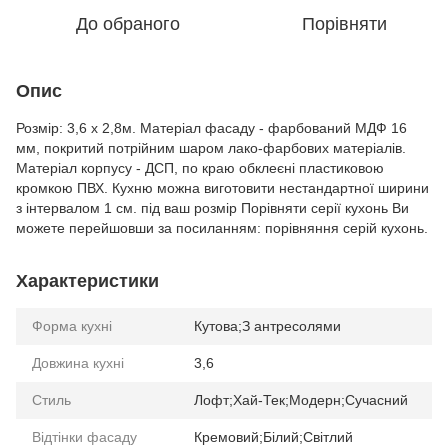
До обраного
Порівняти
Опис
Розмір: 3,6 х 2,8м. Матеріал фасаду - фарбований МДФ 16
мм, покритий потрійним шаром лако-фарбових матеріалів.
Матеріал корпусу - ДСП, по краю обклеєні пластиковою
кромкою ПВХ. Кухню можна виготовити нестандартної ширини
з інтервалом 1 см. під ваш розмір Порівняти серії кухонь Ви
можете перейшовши за посиланням: порівняння серій кухонь.
Характеристики
Форма кухні
Кутова;З антресолями
Довжина кухні
3,6
Стиль
Лофт;Хай-Тек;Модерн;Сучасний
Відтінки фасаду
Кремовий;Білий;Світлий