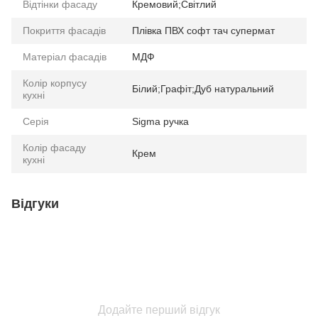
Відтінки фасаду
Кремовий;Світлий
Покриття фасадів
Плівка ПВХ софт тач супермат
Матеріал фасадів
МДФ
Колір корпусу
Білий;Графіт;Дуб натуральний
кухні
Серія
Sigma ручка
Колір фасаду
Крем
кухні
Відгуки
Додайте перший відгук