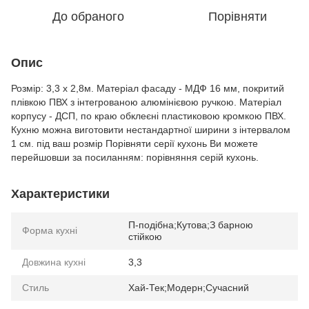
До обраного
Порівняти
Опис
Розмір: 3,3 х 2,8м. Матеріал фасаду - МДФ 16 мм, покритий
плівкою ПВХ з інтегрованою алюмінієвою ручкою. Матеріал
корпусу - ДСП, по краю обклеєні пластиковою кромкою ПВХ.
Кухню можна виготовити нестандартної ширини з інтервалом
1 см. під ваш розмір Порівняти серії кухонь Ви можете
перейшовши за посиланням: порівняння серій кухонь.
Характеристики
П-подібна;Кутова;З барною
Форма кухні
стійкою
Довжина кухні
3,3
Стиль
Хай-Тек;Модерн;Сучасний