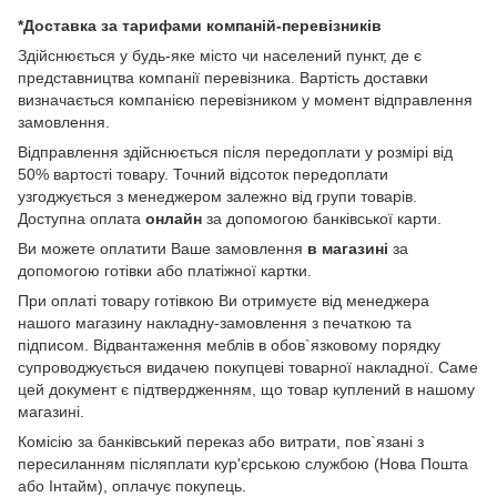
*Доставка за тарифами компаній-перевізників
Здійснюється у будь-яке місто чи населений пункт, де є
представництва компанії перевізника. Вартість доставки
визначається компанією перевізником у момент відправлення
замовлення.
Відправлення здійснюється після передоплати у розмірі від
50% вартості товару. Точний відсоток передоплати
узгоджується з менеджером залежно від групи товарів.
Доступна оплата
онлайн
за допомогою банківської карти.
Ви можете оплатити Ваше замовлення
в магазині
за
допомогою готівки або платіжної картки.
При оплаті товару готівкою Ви отримуєте від менеджера
нашого магазину накладну-замовлення з печаткою та
підписом. Відвантаження меблів в обов`язковому порядку
супроводжується видачею покупцеві товарної накладної. Саме
цей документ є підтвердженням, що товар куплений в нашому
магазині.
Комісію за банківський переказ або витрати, пов`язані з
пересиланням післяплати кур'єрською службою (Нова Пошта
або Інтайм), оплачує покупець.