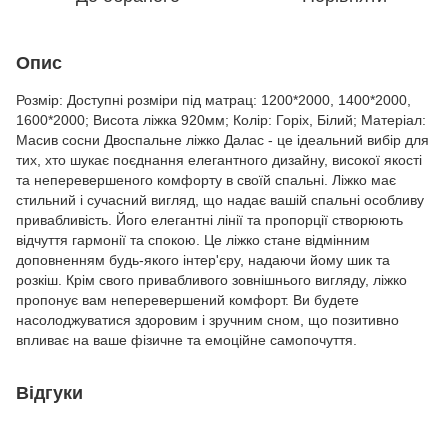
Опис
Розмір: Доступні розміри під матрац: 1200*2000, 1400*2000,
1600*2000; Висота ліжка 920мм; Колір: Горіх, Білий; Матеріал:
Масив сосни Двоспальне ліжко Далас - це ідеальний вибір для
тих, хто шукає поєднання елегантного дизайну, високої якості
та неперевершеного комфорту в своїй спальні. Ліжко має
стильний і сучасний вигляд, що надає вашій спальні особливу
привабливість. Його елегантні лінії та пропорції створюють
відчуття гармонії та спокою. Це ліжко стане відмінним
доповненням будь-якого інтер'єру, надаючи йому шик та
розкіш. Крім свого привабливого зовнішнього вигляду, ліжко
пропонує вам неперевершений комфорт. Ви будете
насолоджуватися здоровим і зручним сном, що позитивно
впливає на ваше фізичне та емоційне самопочуття.
Відгуки