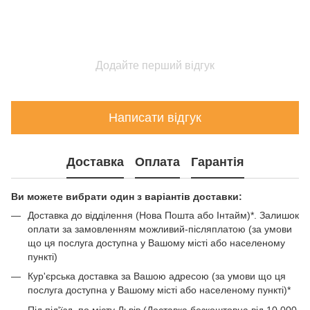
Додайте перший відгук
Написати відгук
Доставка
Оплата
Гарантія
Ви можете вибрати один з варіантів доставки:
Доставка до відділення (Нова Пошта або Інтайм)*. Залишок
оплати за замовленням можливий-післяплатою (за умови
що ця послуга доступна у Вашому місті або населеному
пункті)
Кур'єрська доставка за Вашою адресою (за умови що ця
послуга доступна у Вашому місті або населеному пункті)*
Під під'їзд, по місту Львів (Доставка безкоштовна від 10 000