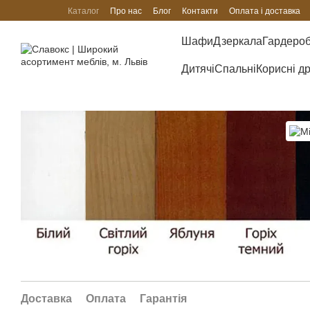
Перейти до основного контенту
Каталог
Про нас
Блог
Контакти
Оплата і доставка
Шафи
Дзеркала
Гардеро
Дитячі
Спальні
Корисні д
Доставка
Оплата
Гарантія