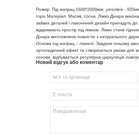
Розмір: Під матрац:1600*2000мм; узголів'я - 920
горіх.Матеріал: Масив, сосна .Ліжко Дінара виконан
зайвих деталей і лаконічний дизайн припадуть до 
відкривають простір під ліжком. Ліжко стане гід
Дінара виготовлене повністю з натурального дере
Основа під матрац – ламелі. Завдяки їхньому ам
ортопедичний ефект та створюються умови для ма
основи, відбувається регулярна циркуляція повіт
Новий відгук або коментар