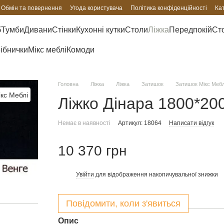
Обмін та повернення
Угода користувача
Політика конфіденційності
Ка
б
Тумби
Дивани
Стінки
Кухонні кутки
Столи
Ліжка
Передпокій
Сто
рібнички
Мікс меблі
Комоди
Головна
Ліжка
Ліжка
Затишок
Затишок Мікс Мебл
Ліжко Дінара 1800*200
Немає в наявності
Артикул: 18064
Написати відгук
10 370 грн
Увійти
для відображення накопичувальної знижки
%
Повідомити, коли з'явиться
Опис