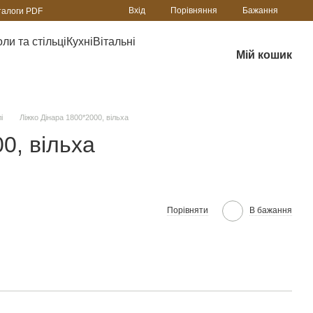
Порівняння
Вхід
Бажання
талоги PDF
ли та стільці
Кухні
Вітальні
Мій кошик
і
Ліжко Дінара 1800*2000, вільха
0, вільха
Порівняти
В бажання