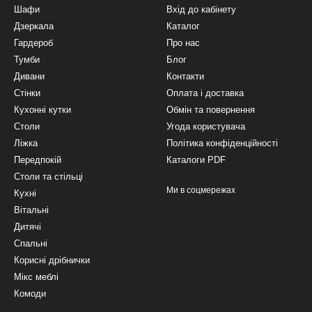
Шафи
Вхід до кабінету
Дзеркала
Каталог
Гардероб
Про нас
Тумби
Блог
Дивани
Контакти
Стінки
Оплата і доставка
Кухонні кутки
Обмін та повернення
Столи
Угода користувача
Ліжка
Політика конфіденційності
Передпокій
Каталоги PDF
Столи та стільці
Ми в соцмережах
Кухні
Вітальні
Дитячі
Спальні
Корисні дрібнички
Мікс меблі
Комоди