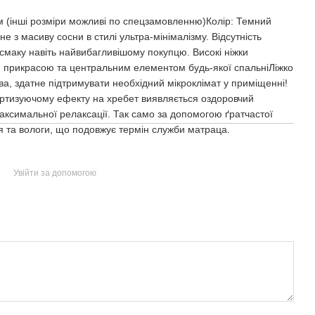
мм (інші розміри можливі по спецзамовленню)Колір: Темний
е з масиву сосни в стилі ультра-мінімалізму. Відсутність
смаку навіть найвибагливішому покупцю. Високі ніжки
ною прикрасою та центральним елементом будь-якої спальніЛіжко
ва, здатне підтримувати необхідний мікроклімат у приміщенні!
ортизуючому ефекту на хребет виявляється оздоровчий
ксимальної релаксації. Так само за допомогою ґратчастої
ря та вологи, що подовжує термін служби матраца.
Увійти за допомогою