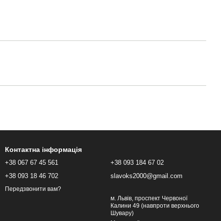
Контактна інформація
+38 067 67 45 561
+38 093 184 67 02
+38 093 18 46 702
slavoks2000@gmail.com
Передзвонити вам?
м. Львів, проспект Червоної
Калини 49 (навпроти верхнього
Шувару)