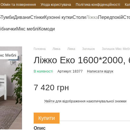
Обмін та повернення
Угода користувача
Політика конфіденційності
Ка
б
Тумби
Дивани
Стінки
Кухонні кутки
Столи
Ліжка
Передпокій
Сто
рібнички
Мікс меблі
Комоди
Головна
Ліжка
Ліжка
Затишок
Затишок Мікс Мебл
Ліжко Еко 1600*2000, 
В наявності
Артикул: 18377
Написати відгук
7 420 грн
Увійти
для відображення накопичувальної знижки
%
Купити
Опис