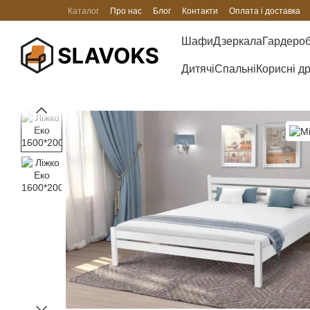
Перейти до основного контенту
Каталог
Про нас
Блог
Контакти
Оплата і доставка
Шафи
Дзеркала
Гардеро
Дитячі
Спальні
Корисні д