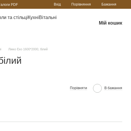
Порівняння
Вхід
Бажання
талоги PDF
ли та стільці
Кухні
Вітальні
Мій кошик
і
Ліжко Еко 1600*2000, білий
білий
Порівняти
В бажання