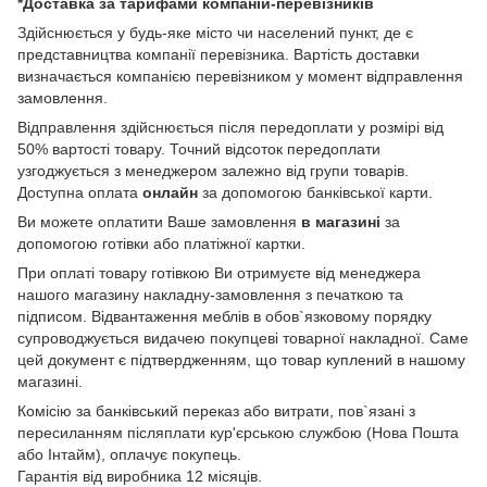
*Доставка за тарифами компаній-перевізників
Здійснюється у будь-яке місто чи населений пункт, де є
представництва компанії перевізника. Вартість доставки
визначається компанією перевізником у момент відправлення
замовлення.
Відправлення здійснюється після передоплати у розмірі від
50% вартості товару. Точний відсоток передоплати
узгоджується з менеджером залежно від групи товарів.
Доступна оплата
онлайн
за допомогою банківської карти.
Ви можете оплатити Ваше замовлення
в магазині
за
допомогою готівки або платіжної картки.
При оплаті товару готівкою Ви отримуєте від менеджера
нашого магазину накладну-замовлення з печаткою та
підписом. Відвантаження меблів в обов`язковому порядку
супроводжується видачею покупцеві товарної накладної. Саме
цей документ є підтвердженням, що товар куплений в нашому
магазині.
Комісію за банківський переказ або витрати, пов`язані з
пересиланням післяплати кур'єрською службою (Нова Пошта
або Інтайм), оплачує покупець.
Гарантія від виробника 12 місяців.