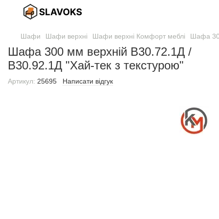
Шафи
Шафи верхні
Шафи верхні Комфорт меблі
Шафа 300
Шафа 300 мм верхній В30.72.1Д /
В30.92.1Д "Хай-тек з текстурою"
Артикул:
25695
Написати відгук