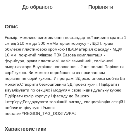
До обраного
Порівняти
Опис
Розмір: можливо виготовлення нестандартної ширини кратна 1
см від 210 мм до 300 ммМатеріал корпусу - ЛДСП, краю
обклеєні пластиковою кромкою ПВХ.Матеріал фасаду - МДФ
16 мм, покритий плівкою ПВХ.Базова комплектація -
фурнітура, ручки пластикові, навіс звичайний, силіконові
амортизатори.Внутрішнє наповнення - 2 шт. полиці.Порівняти
серії кухонь Ви можете перейшовши за посиланням:
порівняння серій кухонь. У програмі 3Д розстановки меблів Ви
можете:Створити безкоштовний 3Д проект кухні; Підібрати і
візуалізувати по секціях і модулям свою індивідуальну кухню;
Підібрати колір корпусу і фасаду до Вашого
інтер'єру;Роздрукувати зовнішній вигляд, специфікацію секцій і
побачити ціну кухні.Умови
поставки#REGION_TAG_DOSTAVKA#
Характеристики