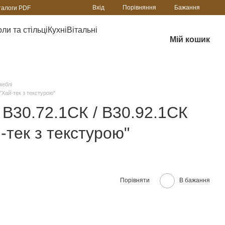
Порівняння
Вхід
Бажання
талоги PDF
ли та стільці
Кухні
Вітальні
Мій кошик
меблі
"Хай-тек з текстурою"
В30.72.1СК / В30.92.1СК
й-тек з текстурою"
Порівняти
В бажання