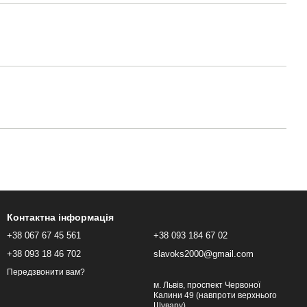
Контактна інформація
+38 067 67 45 561
+38 093 184 67 02
+38 093 18 46 702
slavoks2000@gmail.com
Передзвонити вам?
м. Львів, проспект Червоної
Калини 49 (навпроти верхнього
Шувару)