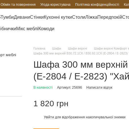
Обмін та повернення
Угода користувача
Політика конфіденційності
Ка
б
Тумби
Дивани
Стінки
Кухонні кутки
Столи
Ліжка
Передпокій
Сто
рібнички
Мікс меблі
Комоди
Головна
Шафи
Шафи верхні
Шафи верхні Комфорт 
Шафа 300 мм верхній В30.72.1СК / В30.92.1СК (Е-2804 / Е-2823) 
Шафа 300 мм верхній 
(Е-2804 / Е-2823) "Ха
В наявності
Артикул: 25696
Написати відгук
1 820 грн
Увійти
для відображення накопичувальної знижки
%