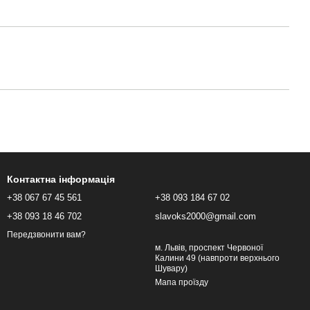
Контактна інформація
+38 067 67 45 561
+38 093 184 67 02
+38 093 18 46 702
slavoks2000@gmail.com
Передзвонити вам?
м. Львів, проспект Червоної
Калини 49 (навпроти верхнього
Шувару)
Мапа проїзду