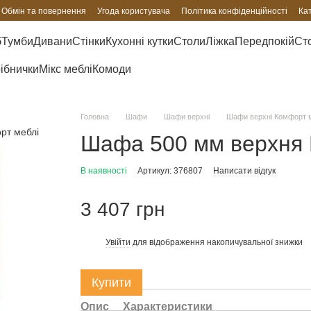
Обмін та повернення
Угода користувача
Політика конфіденційності
Ка
б
Тумби
Дивани
Стінки
Кухонні кутки
Столи
Ліжка
Передпокій
Сто
рібнички
Мікс меблі
Комоди
Головна
Шафи
Шафи верхні
Шафи верхні Комфорт 
Шафа 500 мм верхня 
В наявності
Артикул: 376807
Написати відгук
3 407 грн
Увійти
для відображення накопичувальної знижки
%
Купити
Опис
Характеристики