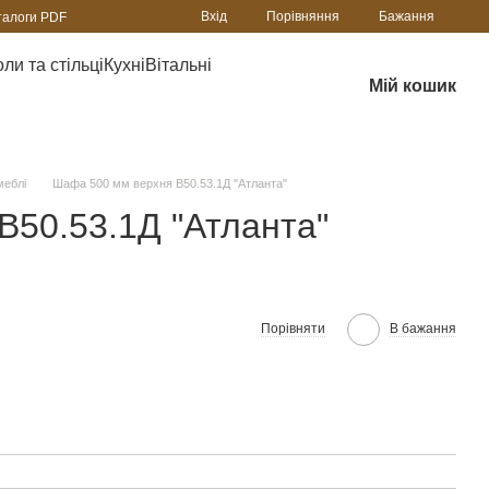
Порівняння
Вхід
Бажання
талоги PDF
ли та стільці
Кухні
Вітальні
Мій кошик
меблі
Шафа 500 мм верхня В50.53.1Д "Атланта"
В50.53.1Д "Атланта"
Порівняти
В бажання