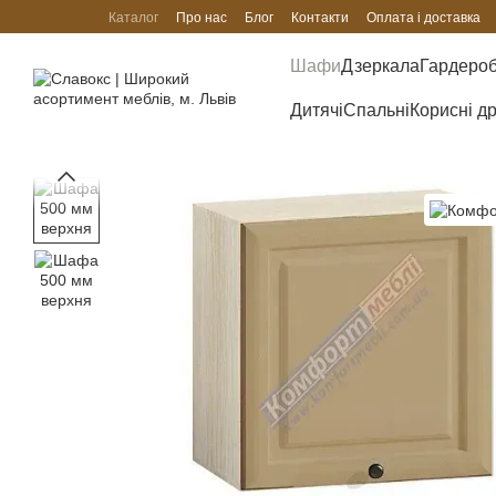
Перейти до основного контенту
Каталог
Про нас
Блог
Контакти
Оплата і доставка
Шафи
Дзеркала
Гардеро
Дитячі
Спальні
Корисні д