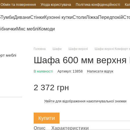
Обмін та повернення
Угода користувача
Політика конфіденційності
Ка
б
Тумби
Дивани
Стінки
Кухонні кутки
Столи
Ліжка
Передпокій
Сто
рібнички
Мікс меблі
Комоди
Головна
Шафи
Шафи верхні
Шафи верхні Комфорт 
Шафа 600 мм верхня 
В наявності
Артикул: 13858
Написати відгук
2 372 грн
Увійти
для відображення накопичувальної знижки
%
Купити
Опис
Характеристики