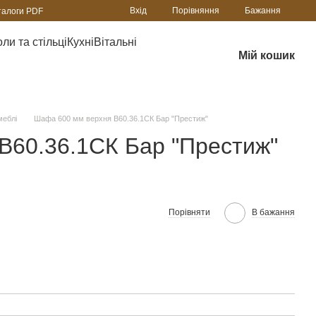
Порівняння
Вхід
Бажання
талоги PDF
ли та стільці
Кухні
Вітальні
Мій кошик
меблі
Шафа 600 мм верхня В60.36.1СК Бар "Престиж"
В60.36.1СК Бар "Престиж"
Порівняти
В бажання