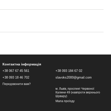
Контактна інформація
+38 067 67 45 561
+38 093 184 67 02
+38 093 18 46 702
slavoks2000@gmail.com
Передзвонити вам?
м. Львів, проспект Червоної
Калини 49 (навпроти верхнього
Шувару)
Мапа проїзду