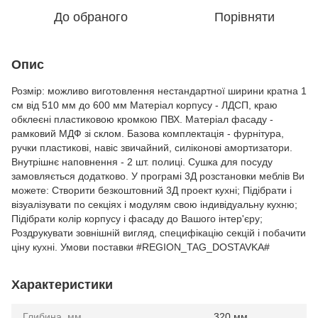
До обраного
Порівняти
Опис
Розмір: можливо виготовлення нестандартної ширини кратна 1
см від 510 мм до 600 мм Матеріал корпусу - ЛДСП, краю
обклеєні пластиковою кромкою ПВХ. Матеріал фасаду -
рамковий МДФ зі склом. Базова комплектація - фурнітура,
ручки пластикові, навіс звичайний, силіконові амортизатори.
Внутрішнє наповнення - 2 шт. полиці. Сушка для посуду
замовляється додатково. У програмі 3Д розстановки меблів Ви
можете: Створити безкоштовний 3Д проект кухні; Підібрати і
візуалізувати по секціях і модулям свою індивідуальну кухню;
Підібрати колір корпусу і фасаду до Вашого інтер'єру;
Роздрукувати зовнішній вигляд, специфікацію секцій і побачити
ціну кухні. Умови поставки #REGION_TAG_DOSTAVKA#
Характеристики
Глибина, мм
320 мм