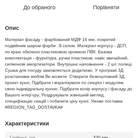
До обраного
Порівняти
Опис
Матеріал фасаду - фарбований МДФ 16 мм, покритий
подвійним шаром фарби. Зі склом. Матеріал корпусу - ДСП,
по краю обклеєні пластиковою кромкою ПВХ. Базова
комплектація - фурнітура, ручки пластикові, навіс звичайний,
силіконові амортизатори. Внутрішнє наповнення - 2 шт. полиці.
Сушка для посуду замовляється додатково. У програмі 3Д
розстановки меблів Ви можете: Створити безкоштовний 3Д
проект кухні; Підібрати і візуалізувати по секціях і модулям
свою індивідуальну кухню; Підібрати колір корпусу і фасаду до
Вашого інтер'єру; Роздрукувати зовнішній вигляд,
специфікацію секцій і побачити ціну кухні. Умови поставки
#REGION_TAG_DOSTAVKA#
Характеристики
Глибина, мм
320 мм