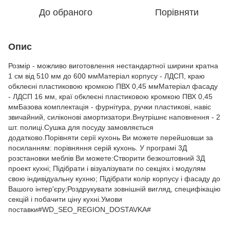
До обраного
Порівняти
Опис
Розмір - можливо виготовлення нестандартної ширини кратна
1 см від 510 мм до 600 ммМатеріал корпусу - ЛДСП, краю
обклеєні пластиковою кромкою ПВХ 0,45 ммМатеріал фасаду
- ЛДСП 16 мм, краї обклеєні пластиковою кромкою ПВХ 0,45
ммБазова комплектація - фурнітура, ручки пластикові, навіс
звичайний, силіконові амортизатори.Внутрішнє наповнення - 2
шт. полиці.Сушка для посуду замовляється
додатково.Порівняти серії кухонь Ви можете перейшовши за
посиланням: порівняння серій кухонь. У програмі 3Д
розстановки меблів Ви можете:Створити безкоштовний 3Д
проект кухні; Підібрати і візуалізувати по секціях і модулям
свою індивідуальну кухню; Підібрати колір корпусу і фасаду до
Вашого інтер'єру;Роздрукувати зовнішній вигляд, специфікацію
секцій і побачити ціну кухні.Умови
поставки#WD_SEO_REGION_DOSTAVKA#