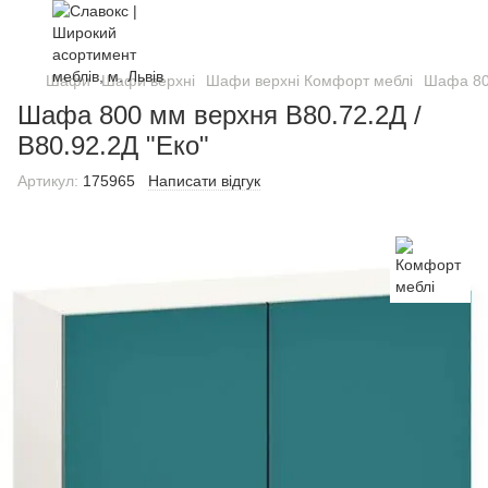
Шафи
Шафи верхні
Шафи верхні Комфорт меблі
Шафа 800
Шафа 800 мм верхня В80.72.2Д /
В80.92.2Д "Еко"
Артикул:
175965
Написати відгук