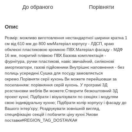
До обраного
Порівняти
Опис
Розмір: можливо виготовлення нестандартної ширини кратна 1
см від 610 мм до 800 ммМатеріал корпусу - ЛДСП, краю
обклеєні пластиковою кромкою ПВХ.Матеріал фасаду - МДФ
16 мм, покритий плівкою ПВХ.Базова комплектація -
фурнітура, ручки пластикові, навіс звичайний, силіконові
амортизатори, газові підйомники.Внутрішнє наповнення - без
полиць усередині.Сушка для посуду замовляється
окремо.Порівняти серії кухонь Ви можете перейшовши за
посиланням: порівняння серій кухонь. У програмі 3Д
розстановки меблів Ви можете:Створити безкоштовний 3Д
проект кухні; Підібрати і візуалізувати по секціях і модулям
свою індивідуальну кухню; Підібрати колір корпусу і фасаду до
Вашого інтер'єру; Роздрукувати зовнішній вигляд,
специфікацію секцій і побачити ціну кухні.Умови
поставки#REGION_TAG_DOSTAVKA#