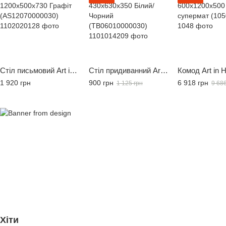
Стіл письмовий Art in Head Line Asсet 1200x500x730 Графіт (AS12070000030)
Стіл придиванний Art In Head Fiji Double 430х630х350 Білий/Чорний (TB06010000030)
1 920 грн
900 грн
6 918 грн
1 125 грн
9 686
Хіти