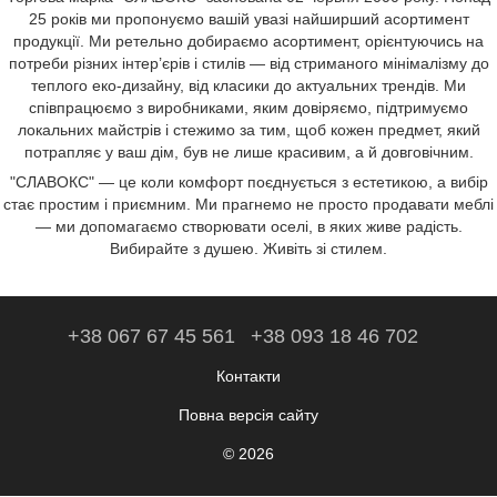
25 років ми пропонуємо вашій увазі найширший асортимент
продукції. Ми ретельно добираємо асортимент, орієнтуючись на
потреби різних інтер’єрів і стилів — від стриманого мінімалізму до
теплого еко-дизайну, від класики до актуальних трендів. Ми
співпрацюємо з виробниками, яким довіряємо, підтримуємо
локальних майстрів і стежимо за тим, щоб кожен предмет, який
потрапляє у ваш дім, був не лише красивим, а й довговічним.
"СЛАВОКС" — це коли комфорт поєднується з естетикою, а вибір
стає простим і приємним. Ми прагнемо не просто продавати меблі
— ми допомагаємо створювати оселі, в яких живе радість.
Вибирайте з душею. Живіть зі стилем.
+38 067 67 45 561
+38 093 18 46 702
Контакти
Повна версія сайту
© 2026