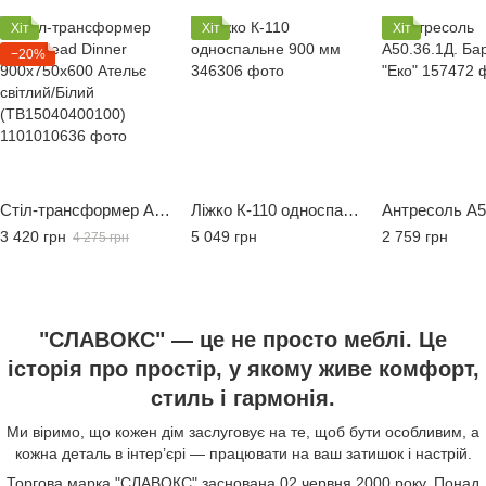
Хіт
Хіт
Хіт
−20%
Стіл-трансформер Art in Head Dinner 900x750x600 Ательє світлий/Білий (TB15040400100)
Ліжко К-110 односпальне 900 мм
3 420 грн
5 049 грн
2 759 грн
4 275 грн
"СЛАВОКС" — це не просто меблі. Це
історія про простір, у якому живе комфорт,
стиль і гармонія.
Ми віримо, що кожен дім заслуговує на те, щоб бути особливим, а
кожна деталь в інтер’єрі — працювати на ваш затишок і настрій.
Торгова марка "СЛАВОКС" заснована 02 червня 2000 року. Понад