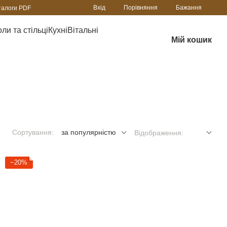
Порівняння
Вхід
Бажання
талоги PDF
ли та стільці
Кухні
Вітальні
Мій кошик
Сортування:
за популярністю
Відображення:
−20%