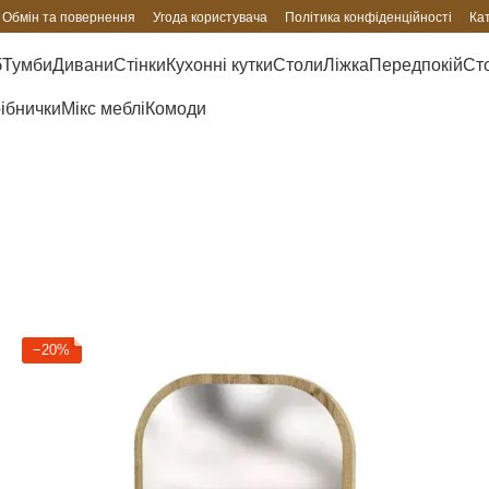
Обмін та повернення
Угода користувача
Політика конфіденційності
Ка
б
Тумби
Дивани
Стінки
Кухонні кутки
Столи
Ліжка
Передпокій
Сто
рібнички
Мікс меблі
Комоди
−20%