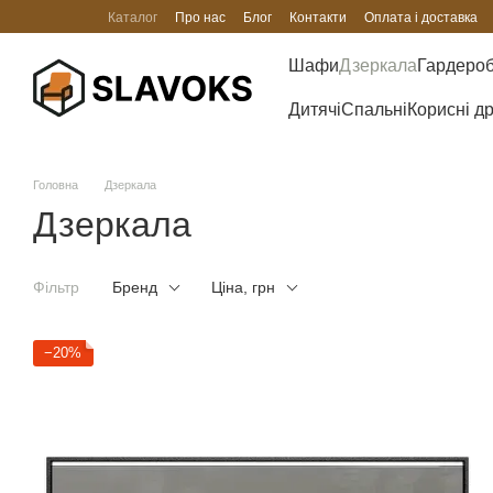
Перейти до основного контенту
Каталог
Про нас
Блог
Контакти
Оплата і доставка
Шафи
Дзеркала
Гардеро
Дитячі
Спальні
Корисні д
Головна
Дзеркала
Дзеркала
Фільтр
Бренд
Ціна, грн
−20%