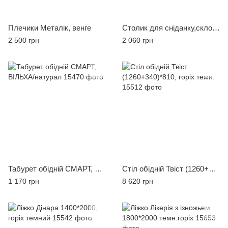
Плечики Металік, венге
Столик для сніданку,скло квіти яблуні,світ.горіх
2 500 грн
2 060 грн
Табурет обідній СМАРТ, ВІЛЬХА/натурал
Стіл обідній Твіст (1260+340)*810, горіх темн.
1 170 грн
8 620 грн