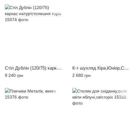
Стіл Дублін (120/75) каркас натур/столешня горіх
К-т шухляд Кіра,Юніор,Скандінавія 2000 т. горіх
9 240 грн
2 680 грн