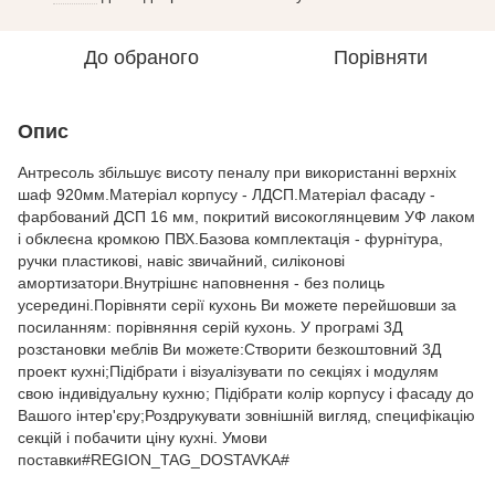
До обраного
Порівняти
Опис
Антресоль збільшує висоту пеналу при використанні верхніх
шаф 920мм.Матеріал корпусу - ЛДСП.Матеріал фасаду -
фарбований ДСП 16 мм, покритий високоглянцевим УФ лаком
і обклеєна кромкою ПВХ.Базова комплектація - фурнітура,
ручки пластикові, навіс звичайний, силіконові
амортизатори.Внутрішнє наповнення - без полиць
усередині.Порівняти серії кухонь Ви можете перейшовши за
посиланням: порівняння серій кухонь. У програмі 3Д
розстановки меблів Ви можете:Створити безкоштовний 3Д
проект кухні;Підібрати і візуалізувати по секціях і модулям
свою індивідуальну кухню; Підібрати колір корпусу і фасаду до
Вашого інтер'єру;Роздрукувати зовнішній вигляд, специфікацію
секцій і побачити ціну кухні. Умови
поставки#REGION_TAG_DOSTAVKA#