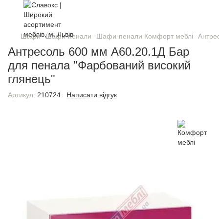
Шафи
Шафи-пенали
Шафи-пенали Комфорт меблі
Антре
Антресоль 600 мм А60.20.1Д Бар
для пенала "Фарбований високий
глянець"
Артикул:
210724
Написати відгук