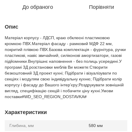
До обраного
Порівняти
Опис
Матеріал корпусу - ЛДСП, краю обклеєні пластиковою
кромкою ПВХ.Матеріал фасаду - рамковий МДФ 22 мм,
покритий плівкою ПВХ.Базова комплектація - фурнітура, ручки
пластикові, навіс звичайний, силіконові амортизатори, газові
підйомники.Внутрішнє наповнення - без полиць усередині.У
програмі 3Д розстановки меблів Ви можете:Створити
безкоштовний 3Д проект кухні; Підібрати і візуалізувати по
секціях і модулям свою індивідуальну кухню; Підібрати колір
корпусу і фасаду до Вашого інтер'єру;Роздрукувати зовнішній
вигляд, специфікацію секцій і побачити ціну кухні.Умови
поставки#WD_SEO_REGION_DOSTAVKA#
Характеристики
Глибина, мм
580 мм