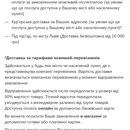
оплати за замовленням можливий-післяплатою (за умови
що ця послуга доступна у Вашому місті або населеному
пункті)
Кур'єрська доставка за Вашою адресою (за умови що ця
послуга доступна у Вашому місті або населеному пункті)*
Під під'їзд, по місту Львів (Доставка безкоштовна від 10 000
грн)
*Доставка за тарифами компаній-перевізників
Здійснюється у будь-яке місто чи населений пункт, де є
представництва компанії перевізника. Вартість доставки
визначається компанією перевізником у момент відправлення
замовлення.
Відправлення здійснюється після передоплати у розмірі від
50% вартості товару. Точний відсоток передоплати
узгоджується з менеджером залежно від групи товарів.
Доступна оплата
онлайн
за допомогою банківської карти.
Ви можете оплатити Ваше замовлення
в магазині
за
допомогою готівки або платіжної картки.
При оплаті товару готівкою Ви отримуєте від менеджера