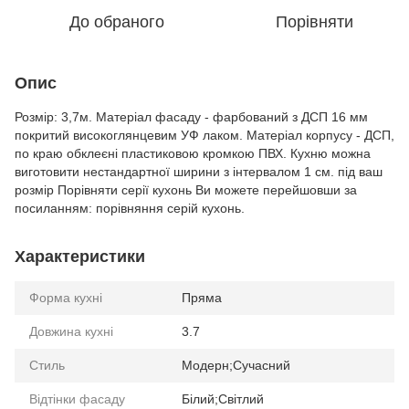
До обраного
Порівняти
Опис
Розмір: 3,7м. Матеріал фасаду - фарбований з ДСП 16 мм
покритий високоглянцевим УФ лаком. Матеріал корпусу - ДСП,
по краю обклеєні пластиковою кромкою ПВХ. Кухню можна
виготовити нестандартної ширини з інтервалом 1 см. під ваш
розмір Порівняти серії кухонь Ви можете перейшовши за
посиланням: порівняння серій кухонь.
Характеристики
Форма кухні
Пряма
Довжина кухні
3.7
Стиль
Модерн;Сучасний
Відтінки фасаду
Білий;Світлий