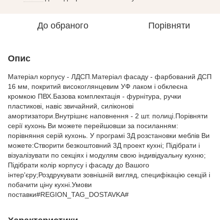
До обраного
Порівняти
Опис
Матеріал корпусу - ЛДСП.Матеріал фасаду - фарбований ДСП
16 мм, покритий високоглянцевим УФ лаком і обклеєна
кромкою ПВХ.Базова комплектація - фурнітура, ручки
пластикові, навіс звичайний, силіконові
амортизатори.Внутрішнє наповнення - 2 шт. полиці.Порівняти
серії кухонь Ви можете перейшовши за посиланням:
порівняння серій кухонь. У програмі 3Д розстановки меблів Ви
можете:Створити безкоштовний 3Д проект кухні; Підібрати і
візуалізувати по секціях і модулям свою індивідуальну кухню;
Підібрати колір корпусу і фасаду до Вашого
інтер'єру;Роздрукувати зовнішній вигляд, специфікацію секцій і
побачити ціну кухні.Умови
поставки#REGION_TAG_DOSTAVKA#