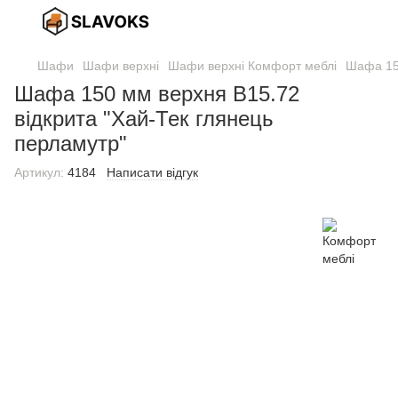
Шафи
Шафи верхні
Шафи верхні Комфорт меблі
Шафа 150
Шафа 150 мм верхня В15.72
відкрита "Хай-Тек глянець
перламутр"
Артикул:
4184
Написати відгук