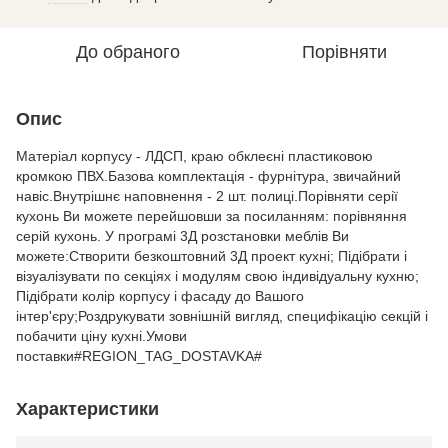
До обраного
Порівняти
Опис
Матеріал корпусу - ЛДСП, краю обклеєні пластиковою
кромкою ПВХ.Базова комплектація - фурнітура, звичайний
навіс.Внутрішнє наповнення - 2 шт. полиці.Порівняти серії
кухонь Ви можете перейшовши за посиланням: порівняння
серій кухонь. У програмі 3Д розстановки меблів Ви
можете:Створити безкоштовний 3Д проект кухні; Підібрати і
візуалізувати по секціях і модулям свою індивідуальну кухню;
Підібрати колір корпусу і фасаду до Вашого
інтер'єру;Роздрукувати зовнішній вигляд, специфікацію секцій і
побачити ціну кухні.Умови
поставки#REGION_TAG_DOSTAVKA#
Характеристики