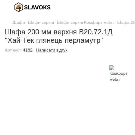
Шафи
Шафи верхні
Шафи верхні Комфорт меблі
Шафа 200
Шафа 200 мм верхня В20.72.1Д
"Хай-Тек глянець перламутр"
Артикул:
4182
Написати відгук