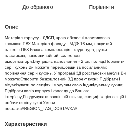
До обраного
Порівняти
Опис
Матеріал корпусу - ЛДСП, краю обклеєні пластиковою
кромкою ПВХ.Матеріал фасаду - МДФ 16 мм, покритий
плівкою ПВХ.Базова комплектація - фурнітура, ручки
пластикові, навіс звичайний, силіконові
амортизатори.Внутрішнє наповнення - 2 шт. полиці.Порівняти
серії кухонь Ви можете перейшовши за посиланням:
порівняння серій кухонь. У програмі 3Д розстановки меблів Ви
можете:Створити безкоштовний 3Д проект кухні; Підібрати і
візуалізувати по секціях і модулям свою індивідуальну кухню;
Підібрати колір корпусу і фасаду до Вашого
інтер'єру;Роздрукувати зовнішній вигляд, специфікацію секцій і
побачити ціну кухні.Умови
поставки#REGION_TAG_DOSTAVKA#
Характеристики