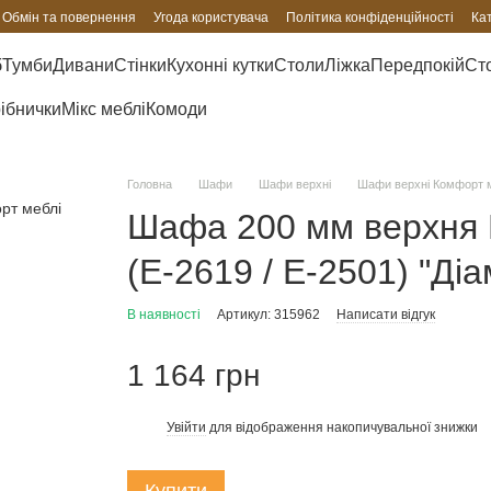
Обмін та повернення
Угода користувача
Політика конфіденційності
Ка
б
Тумби
Дивани
Стінки
Кухонні кутки
Столи
Ліжка
Передпокій
Сто
рібнички
Мікс меблі
Комоди
Головна
Шафи
Шафи верхні
Шафи верхні Комфорт 
Шафа 200 мм верхня В
(Е-2619 / Е-2501) "Ді
В наявності
Артикул: 315962
Написати відгук
1 164 грн
Увійти
для відображення накопичувальної знижки
%