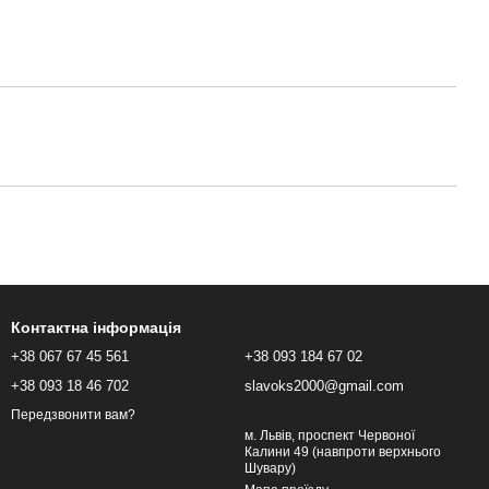
Контактна інформація
+38 067 67 45 561
+38 093 184 67 02
+38 093 18 46 702
slavoks2000@gmail.com
Передзвонити вам?
м. Львів, проспект Червоної
Калини 49 (навпроти верхнього
Шувару)