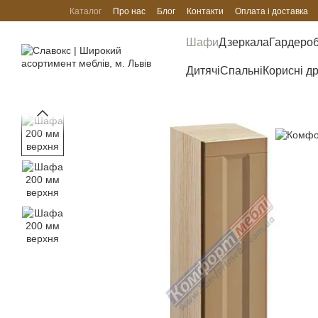
Перейти до основного контенту
Каталог
Про нас
Блог
Контакти
Оплата і доставка
Шафи
Дзеркала
Гардеро
Дитячі
Спальні
Корисні д