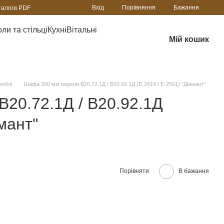
Порівняння
Вхід
Бажання
талоги PDF
ли та стільці
Кухні
Вітальні
Мій кошик
меблі
Шафа 200 мм верхня В20.72.1Д / В20.92.1Д (Е-2619 / Е-2501) "Діамант"
20.72.1Д / В20.92.1Д
амант"
Порівняти
В бажання