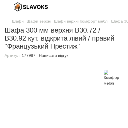
Шафи
Шафи верхні
Шафи верхні Комфорт меблі
Шафа 300
Шафа 300 мм верхня В30.72 /
В30.92 кут. відкрита лівий / правий
"Французький Престиж"
Артикул:
177987
Написати відгук