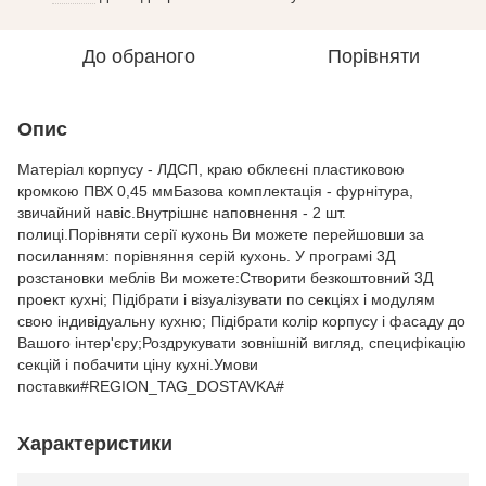
До обраного
Порівняти
Опис
Матеріал корпусу - ЛДСП, краю обклеєні пластиковою
кромкою ПВХ 0,45 ммБазова комплектація - фурнітура,
звичайний навіс.Внутрішнє наповнення - 2 шт.
полиці.Порівняти серії кухонь Ви можете перейшовши за
посиланням: порівняння серій кухонь. У програмі 3Д
розстановки меблів Ви можете:Створити безкоштовний 3Д
проект кухні; Підібрати і візуалізувати по секціях і модулям
свою індивідуальну кухню; Підібрати колір корпусу і фасаду до
Вашого інтер'єру;Роздрукувати зовнішній вигляд, специфікацію
секцій і побачити ціну кухні.Умови
поставки#REGION_TAG_DOSTAVKA#
Характеристики