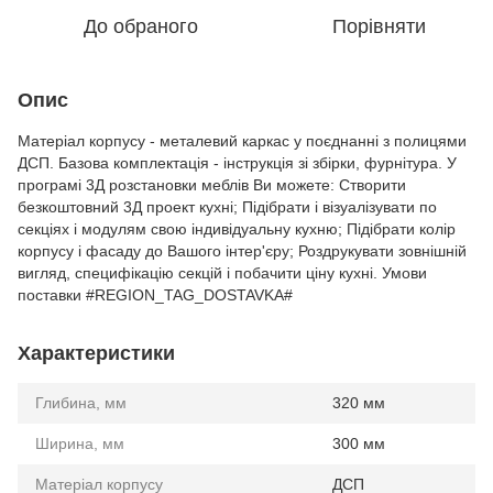
До обраного
Порівняти
Опис
Матеріал корпусу - металевий каркас у поєднанні з полицями
ДСП. Базова комплектація - інструкція зі збірки, фурнітура. У
програмі 3Д розстановки меблів Ви можете: Створити
безкоштовний 3Д проект кухні; Підібрати і візуалізувати по
секціях і модулям свою індивідуальну кухню; Підібрати колір
корпусу і фасаду до Вашого інтер'єру; Роздрукувати зовнішній
вигляд, специфікацію секцій і побачити ціну кухні. Умови
поставки #REGION_TAG_DOSTAVKA#
Характеристики
Глибина, мм
320 мм
Ширина, мм
300 мм
Матеріал корпусу
ДСП