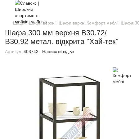
Шафи
Шафи верхні
Шафи верхні Комфорт меблі
Шафа 300
Шафа 300 мм верхня В30.72/
В30.92 метал. відкрита "Хай-тек"
Артикул:
403743
Написати відгук