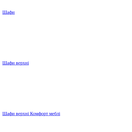
Шафи
Шафи верхні
Шафи верхні Комфорт меблі