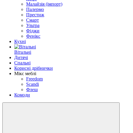
Малайзія (імпорт)
Палермо
Престиж
Смарт
Ультра
Фіджи
Фенікс
Кухні
Вітальні
Дитячі
Спальні
Корисні дрібнички
Мікс меблі
Freedom
Scandi
Флеш
Комоди