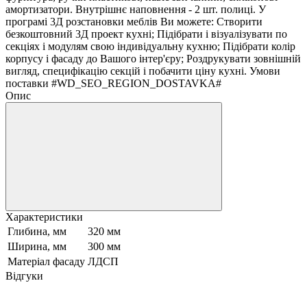
амортизатори. Внутрішнє наповнення - 2 шт. полиці. У
програмі 3Д розстановки меблів Ви можете: Створити
безкоштовний 3Д проект кухні; Підібрати і візуалізувати по
секціях і модулям свою індивідуальну кухню; Підібрати колір
корпусу і фасаду до Вашого інтер'єру; Роздрукувати зовнішній
вигляд, специфікацію секцій і побачити ціну кухні. Умови
поставки #WD_SEO_REGION_DOSTAVKA#
Опис
Характеристики
Глибина, мм
320 мм
Ширина, мм
300 мм
Матеріал фасаду
ЛДСП
Відгуки