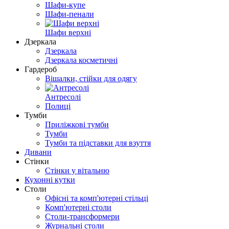
Шафи-купе
Шафи-пенали
Шафи верхні
Дзеркала
Дзеркала
Дзеркала косметичні
Гардероб
Вішалки, стійки для одягу
Антресолі
Полиці
Тумби
Приліжкові тумби
Тумби
Тумби та підставки для взуття
Дивани
Стінки
Стінки у вітальню
Кухонні кутки
Столи
Офісні та комп'ютерні стільці
Комп'ютерні столи
Столи-трансформери
Журнальні столи