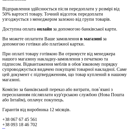
Відправлення здійснюється після передоплати у розмірі від
50% вартості товару. Точний відсоток передоплати
узгоджується з менеджером залежно від групи товарів.
Доступна оплата
онлайн
за допомогою банківської карти.
Ви можете оплатити Ваше замовлення
в магазині
за
допомогою готівки або платіжної картки.
При оплаті товару готівкою Ви отримуєте від менеджера
нашого магазину накладну-замовлення з печаткою та
підписом. Відвантаження меблів в обов`язковому порядку
супроводжується видачею покупцеві товарної накладної. Саме
цей документ є підтвердженням, що товар куплений в нашому
магазині.
Комісію за банківський переказ або витрати, пов`язані з
пересиланням післяплати кур'єрською службою (Нова Пошта
або Інтайм), оплачує покупець.
Гарантія від виробника 12 місяців.
+38 067 67 45 561
+38 093 18 46 702