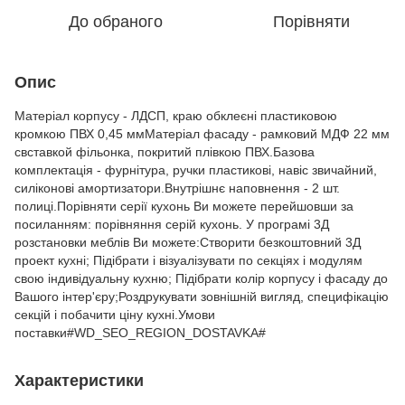
До обраного
Порівняти
Опис
Матеріал корпусу - ЛДСП, краю обклеєні пластиковою
кромкою ПВХ 0,45 ммМатеріал фасаду - рамковий МДФ 22 мм
свставкой фільонка, покритий плівкою ПВХ.Базова
комплектація - фурнітура, ручки пластикові, навіс звичайний,
силіконові амортизатори.Внутрішнє наповнення - 2 шт.
полиці.Порівняти серії кухонь Ви можете перейшовши за
посиланням: порівняння серій кухонь. У програмі 3Д
розстановки меблів Ви можете:Створити безкоштовний 3Д
проект кухні; Підібрати і візуалізувати по секціях і модулям
свою індивідуальну кухню; Підібрати колір корпусу і фасаду до
Вашого інтер'єру;Роздрукувати зовнішній вигляд, специфікацію
секцій і побачити ціну кухні.Умови
поставки#WD_SEO_REGION_DOSTAVKA#
Характеристики