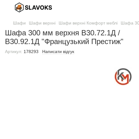
Шафи
Шафи верхні
Шафи верхні Комфорт меблі
Шафа 300
Шафа 300 мм верхня В30.72.1Д /
В30.92.1Д "Французький Престиж"
Артикул:
178293
Написати відгук