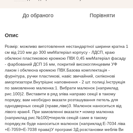
До обраного
Порівняти
Опис
Розмір: можливо виготовлення нестандартної ширини кратна 1
см від 210 мм до 300 ммМатеріал корпусу - ЛДСП, краю
обклеєні пластиковою кромкою ПВХ 0,45 ммМатеріал фасаду
- фарбований ДСП 16 мм, покритий високоглянцевим УФ
лаком і обклеєна кромкою ПВХ.Базова комплектація -
фурнітура, ручки пластикові, навіс звичайний, силіконові
амортизатори.Внутрішнє наповнення - 2 шт. полиці.Інструкція
по замовленню малюнка:1. Вибрати малюнок (наприклад
рис.100)2. Виставити в ряд зліва направо секції в такому
порядку, вам необхідно вказати розташування петель для
однодверных секцій (праве,ліве)3. Малюнок наноситься від
лівого краю4. При замовленні вказати:• номер малюнка
(наприклад рис.№100)•перелік секцій саме в такому
порядку,як буде наноситься малюнок (наприклад:Е-7034 ліва
+Е-7059+Е-7038 права)У програмі 3Д розстановки меблів Ви