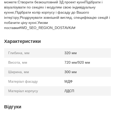
можете:Створити безкоштовний 3Д проект кухніПідібрати і
візуалізувати по секціях і модулям свою індивідуальну
кухню;Підібрати колір корпусу і фасаду до Вашого
інтер'єру;Роздрукувати зовнішній вигляд, специфікацію секцій і
побачити ціну кухні.Умови
поставки#WD_SEO_REGION_DOSTAVKA#
Характеристики
Глибина, мм
320 мм
Висота, мм
720 мм/920 мм
Ширина, мм
300 мм
Матеріал фасаду
МДФ
Матеріал корпусу
ЛДСП
Відгуки