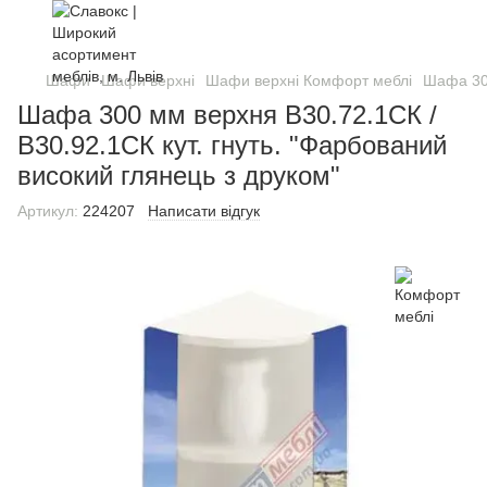
Шафи
Шафи верхні
Шафи верхні Комфорт меблі
Шафа 300
Шафа 300 мм верхня В30.72.1СК /
В30.92.1СК кут. гнуть. "Фарбований
високий глянець з друком"
Артикул:
224207
Написати відгук