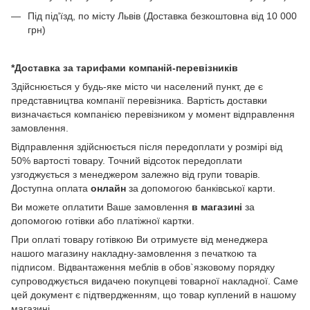
Під під'їзд, по місту Львів (Доставка безкоштовна від 10 000
грн)
*Доставка за тарифами компаній-перевізників
Здійснюється у будь-яке місто чи населений пункт, де є
представництва компанії перевізника. Вартість доставки
визначається компанією перевізником у момент відправлення
замовлення.
Відправлення здійснюється після передоплати у розмірі від
50% вартості товару. Точний відсоток передоплати
узгоджується з менеджером залежно від групи товарів.
Доступна оплата
онлайн
за допомогою банківської карти.
Ви можете оплатити Ваше замовлення
в магазині
за
допомогою готівки або платіжної картки.
При оплаті товару готівкою Ви отримуєте від менеджера
нашого магазину накладну-замовлення з печаткою та
підписом. Відвантаження меблів в обов`язковому порядку
супроводжується видачею покупцеві товарної накладної. Саме
цей документ є підтвердженням, що товар куплений в нашому
магазині.