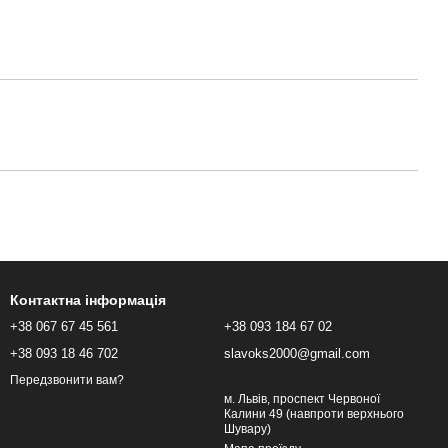
Контактна інформація
+38 067 67 45 561
+38 093 184 67 02
+38 093 18 46 702
slavoks2000@gmail.com
Передзвонити вам?
м. Львів, проспект Червоної
Калини 49 (навпроти верхнього
Шувару)