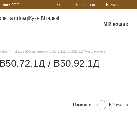
Порівняння
Вхід
Бажання
талоги PDF
ли та стільці
Кухні
Вітальні
Мій кошик
меблі
Шафа 500 мм верхня В50.72.1Д / В50.92.1Д "Альфа-ручка"
50.72.1Д / В50.92.1Д
Порівняти
В бажання