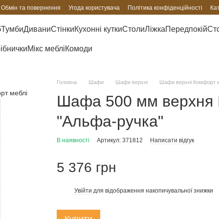
Обмін та повернення
Угода користувача
Політика конфіденційності
Ка
б
Тумби
Дивани
Стінки
Кухонні кутки
Столи
Ліжка
Передпокій
Сто
рібнички
Мікс меблі
Комоди
Головна
Шафи
Шафи верхні
Шафи верхні Комфорт 
Шафа 500 мм верхня В
"Альфа-ручка"
В наявності
Артикул: 371812
Написати відгук
5 376 грн
Увійти
для відображення накопичувальної знижки
%