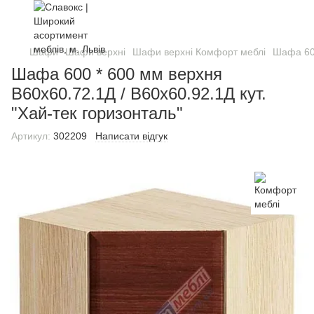
Шафи
Шафи верхні
Шафи верхні Комфорт меблі
Шафа 600
Шафа 600 * 600 мм верхня
В60х60.72.1Д / В60х60.92.1Д кут.
"Хай-тек горизонталь"
Артикул:
302209
Написати відгук