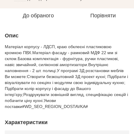
До обраного
Порівняти
Опис
Матеріал корпусу - ЛДСП, краю обклеєні пластиковою
кромкою ПВХ.Матеріал фасаду - рамковий МДФ 22 мм зі
склом.Базова комплектація - фурнітура, ручки пластикові,
навіс звичайний, силіконові амортизатори.Внутрішнє
наповнення - 2 шт. полиці.У програмі 3Д розстановки меблів
Ви можете:Створити безкоштовний 3Д проект кухні; Підібрати і
візуалізувати по секціях і модулям свою індивідуальну кухню;
Підібрати колір корпусу і фасаду до Вашого
інтер'єру;Роздрукувати зовнішній вигляд, специфікацію секцій і
побачити ціну кухні.Умови
поставки#WD_SEO_REGION_DOSTAVKA#
Характеристики