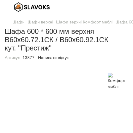
Шафи
Шафи верхні
Шафи верхні Комфорт меблі
Шафа 600
Шафа 600 * 600 мм верхня
В60х60.72.1СК / В60х60.92.1СК
кут. "Престиж"
Артикул:
13877
Написати відгук