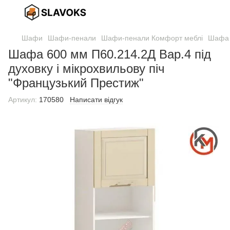
Шафи
Шафи-пенали
Шафи-пенали Комфорт меблі
Шафа 6
Шафа 600 мм П60.214.2Д Вар.4 під
духовку і мікрохвильову піч
"Французький Престиж"
Артикул:
170580
Написати відгук