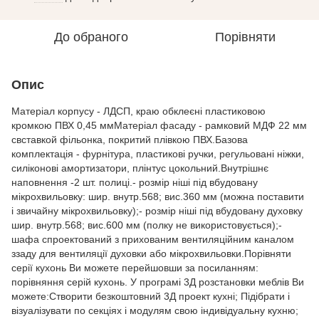
До обраного
Порівняти
Опис
Матеріал корпусу - ЛДСП, краю обклеєні пластиковою
кромкою ПВХ 0,45 ммМатеріал фасаду - рамковий МДФ 22 мм
свставкой фільонка, покритий плівкою ПВХ.Базова
комплектація - фурнітура, пластикові ручки, регульовані ніжки,
силіконові амортизатори, плінтус цокольний.Внутрішнє
наповнення -2 шт. полиці.- розмір ніші під вбудовану
мікрохвильовку: шир. внутр.568; вис.360 мм (можна поставити
і звичайну мікрохвильовку);- розмір ніші під вбудовану духовку
шир. внутр.568; вис.600 мм (полку не використовується);-
шафа спроектований з прихованим вентиляційним каналом
ззаду для вентиляції духовки або мікрохвильовки.Порівняти
серії кухонь Ви можете перейшовши за посиланням:
порівняння серій кухонь. У програмі 3Д розстановки меблів Ви
можете:Створити безкоштовний 3Д проект кухні; Підібрати і
візуалізувати по секціях і модулям свою індивідуальну кухню;