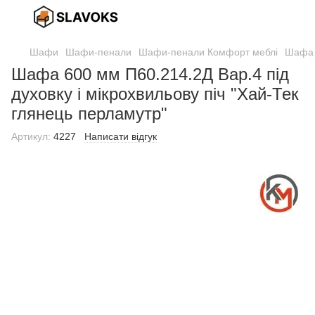
Шафи
Шафи-пенали
Шафи-пенали Комфорт меблі
Шафа 6
Шафа 600 мм П60.214.2Д Вар.4 під
духовку і мікрохвильову піч "Хай-Тек
глянець перламутр"
Артикул:
4227
Написати відгук