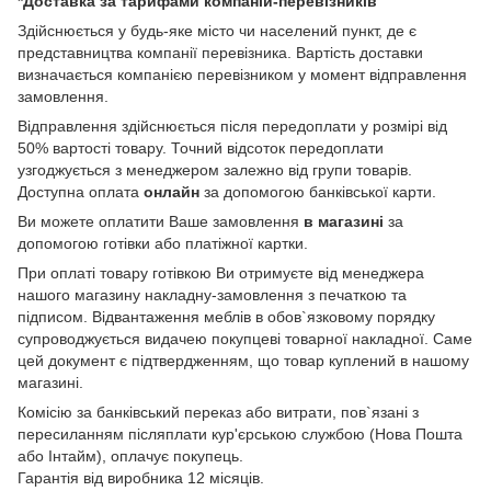
*Доставка за тарифами компаній-перевізників
Здійснюється у будь-яке місто чи населений пункт, де є
представництва компанії перевізника. Вартість доставки
визначається компанією перевізником у момент відправлення
замовлення.
Відправлення здійснюється після передоплати у розмірі від
50% вартості товару. Точний відсоток передоплати
узгоджується з менеджером залежно від групи товарів.
Доступна оплата
онлайн
за допомогою банківської карти.
Ви можете оплатити Ваше замовлення
в магазині
за
допомогою готівки або платіжної картки.
При оплаті товару готівкою Ви отримуєте від менеджера
нашого магазину накладну-замовлення з печаткою та
підписом. Відвантаження меблів в обов`язковому порядку
супроводжується видачею покупцеві товарної накладної. Саме
цей документ є підтвердженням, що товар куплений в нашому
магазині.
Комісію за банківський переказ або витрати, пов`язані з
пересиланням післяплати кур'єрською службою (Нова Пошта
або Інтайм), оплачує покупець.
Гарантія від виробника 12 місяців.