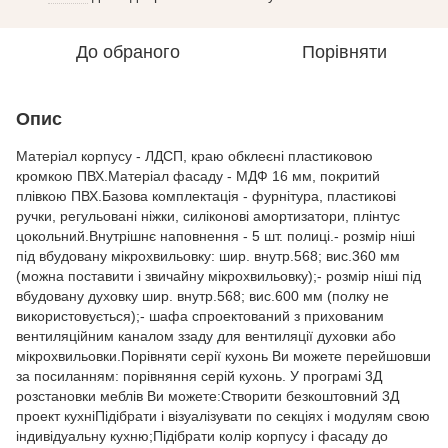
До обраного
Порівняти
Опис
Матеріал корпусу - ЛДСП, краю обклеєні пластиковою
кромкою ПВХ.Матеріал фасаду - МДФ 16 мм, покритий
плівкою ПВХ.Базова комплектація - фурнітура, пластикові
ручки, регульовані ніжки, силіконові амортизатори, плінтус
цокольний.Внутрішнє наповнення - 5 шт. полиці.- розмір ніші
під вбудовану мікрохвильовку: шир. внутр.568; вис.360 мм
(можна поставити і звичайну мікрохвильовку);- розмір ніші під
вбудовану духовку шир. внутр.568; вис.600 мм (полку не
використовується);- шафа спроектований з прихованим
вентиляційним каналом ззаду для вентиляції духовки або
мікрохвильовки.Порівняти серії кухонь Ви можете перейшовши
за посиланням: порівняння серій кухонь. У програмі 3Д
розстановки меблів Ви можете:Створити безкоштовний 3Д
проект кухніПідібрати і візуалізувати по секціях і модулям свою
індивідуальну кухню;Підібрати колір корпусу і фасаду до