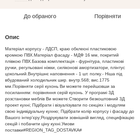
До обраного
Порівняти
Опис
Матеріал корпусу - ЛДСП, краю обклеєні пластиковою
кромкою ПВХ.Матеріал фасаду - МДФ 16 мм, покритий
плівкою ПВХ.Базова комплектація - фурнітура, пластикові
ручки, регульовані ніжки, силіконові амортизатори, плінтус
цокольний.Внутрішнє наповнення - 1 шт. полку.- Ніша під
вбудований холодильник шир. внутр.568; вис.1775
мм.Порівняти серії кухонь Ви можете перейшовши за
посиланням: порівняння серій кухонь. У програмі 3Д
розстановки меблів Ви можете:Створити безкоштовний 3Д
проект кухні; Підібрати і візуалізувати по секціях і модулям
свою індивідуальну кухню; Підібрати колір корпусу і фасаду до
Вашого інтер'єру;Роздрукувати зовнішній вигляд, специфікацію
секцій і побачити ціну кухні.Умови
поставки#REGION_TAG_DOSTAVKA#