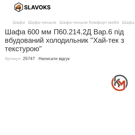
Шафи
Шафи-пенали
Шафи-пенали Комфорт меблі
Шафа 6
Шафа 600 мм П60.214.2Д Вар.6 під
вбудований холодильник "Хай-тек з
текстурою"
Артикул:
25747
Написати відгук