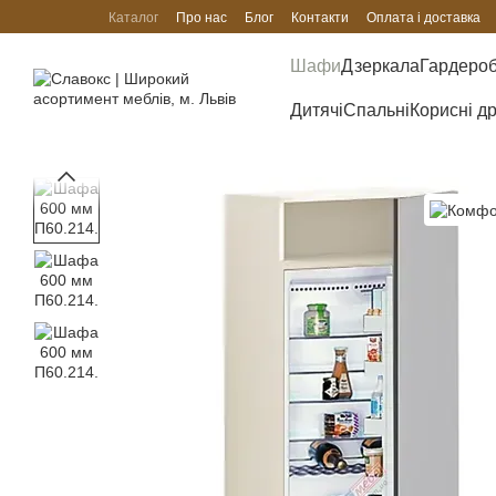
Перейти до основного контенту
Каталог
Про нас
Блог
Контакти
Оплата і доставка
Шафи
Дзеркала
Гардеро
Дитячі
Спальні
Корисні д