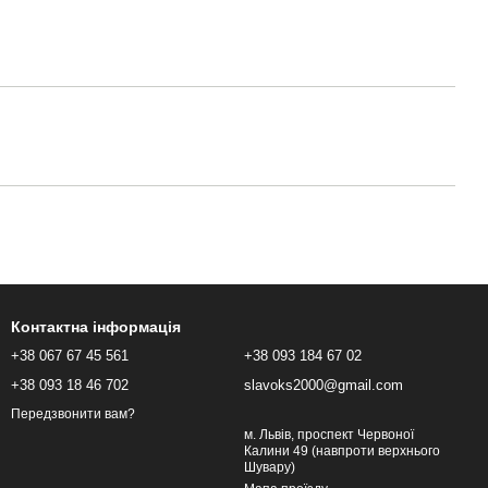
Контактна інформація
+38 067 67 45 561
+38 093 184 67 02
+38 093 18 46 702
slavoks2000@gmail.com
Передзвонити вам?
м. Львів, проспект Червоної
Калини 49 (навпроти верхнього
Шувару)