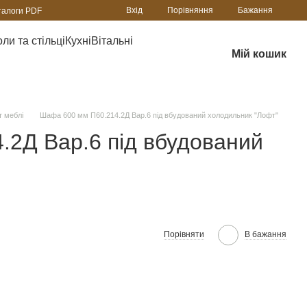
Порівняння
Вхід
Бажання
талоги PDF
ли та стільці
Кухні
Вітальні
Мій кошик
 меблі
Шафа 600 мм П60.214.2Д Вар.6 під вбудований холодильник "Лофт"
.2Д Вар.6 під вбудований
Порівняти
В бажання