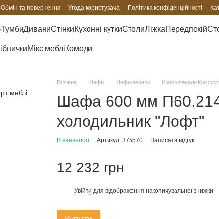
Обмін та повернення
Угода користувача
Політика конфіденційності
Ка
б
Тумби
Дивани
Стінки
Кухонні кутки
Столи
Ліжка
Передпокій
Сто
рібнички
Мікс меблі
Комоди
Головна
Шафи
Шафи-пенали
Шафи-пенали Комфорт
Шафа 600 мм П60.214
холодильник "Лофт"
В наявності
Артикул: 375570
Написати відгук
12 232 грн
Увійти
для відображення накопичувальної знижки
%