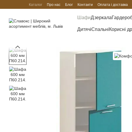
Перейти до основного контенту
Каталог
Про нас
Блог
Контакти
Оплата і доставка
Шафи
Дзеркала
Гардеро
Дитячі
Спальні
Корисні д