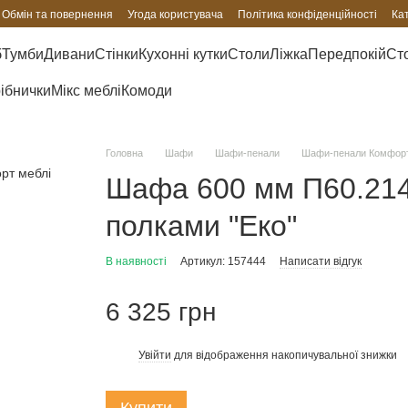
Обмін та повернення
Угода користувача
Політика конфіденційності
Ка
б
Тумби
Дивани
Стінки
Кухонні кутки
Столи
Ліжка
Передпокій
Сто
рібнички
Мікс меблі
Комоди
Головна
Шафи
Шафи-пенали
Шафи-пенали Комфорт
Шафа 600 мм П60.214.
полками "Еко"
В наявності
Артикул: 157444
Написати відгук
6 325 грн
Увійти
для відображення накопичувальної знижки
%