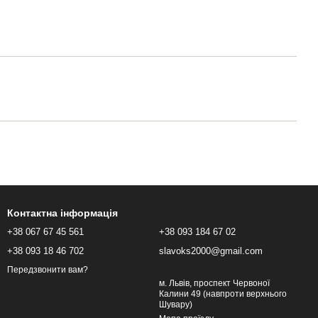
Контактна інформація
+38 067 67 45 561
+38 093 184 67 02
+38 093 18 46 702
slavoks2000@gmail.com
Передзвонити вам?
м. Львів, проспект Червоної
Калини 49 (навпроти верхнього
Шувару)