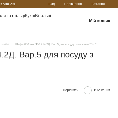
Порівняння
Вхід
Бажання
талоги PDF
ли та стільці
Кухні
Вітальні
Мій кошик
 меблі
Шафа 600 мм П60.214.2Д. Вар.5 для посуду з полками "Еко"
2Д. Вар.5 для посуду з
Порівняти
В бажання