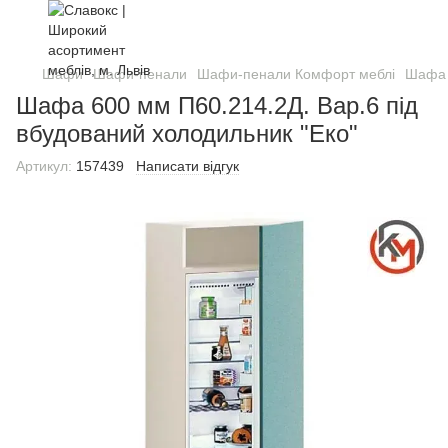
Шафи
Шафи-пенали
Шафи-пенали Комфорт меблі
Шафа 
Шафа 600 мм П60.214.2Д. Вар.6 під
вбудований холодильник "Еко"
Артикул:
157439
Написати відгук