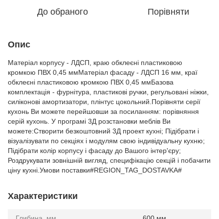
До обраного
Порівняти
Опис
Матеріал корпусу - ЛДСП, краю обклеєні пластиковою
кромкою ПВХ 0,45 ммМатеріал фасаду - ЛДСП 16 мм, краї
обклеєні пластиковою кромкою ПВХ 0,45 ммБазова
комплектація - фурнітура, пластикові ручки, регульовані ніжки,
силіконові амортизатори, плінтус цокольний.Порівняти серії
кухонь Ви можете перейшовши за посиланням: порівняння
серій кухонь. У програмі 3Д розстановки меблів Ви
можете:Створити безкоштовний 3Д проект кухні; Підібрати і
візуалізувати по секціях і модулям свою індивідуальну кухню;
Підібрати колір корпусу і фасаду до Вашого інтер'єру;
Роздрукувати зовнішній вигляд, специфікацію секцій і побачити
ціну кухні.Умови поставки#REGION_TAG_DOSTAVKA#
Характеристики
Глибина, мм
600 мм