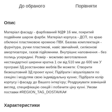
До обраного
Порівняти
Опис
Матеріал фасаду - фарбований МДФ 16 мм, покритий
подвійним шаром фарби. Матеріал корпуса - ДСП, по краю
обклеєні пластиковою кромкою ПВХ. Базова комплектація -
фурнітура, ручки пластикові, навіс звичайний, силіконові
амортизатори, газові підйомники. Внутрішнє наповнення - без
полиць усередині. Розмір - можливо виготовлення
нестандартної ширини кратна 1 см від 510 мм до 600 мм У
програмі 3Д розстановки меблів Ви можете: Створити
безкоштовний 3Д проект кухні; Підібрати і візуалізувати по
секціях і модулям свою індивідуальну кухню; Підібрати колір
корпусу і фасаду до Вашого інтер'єру; Роздрукувати зовнішній
вигляд, специфікацію секцій і побачити ціну кухні. Умови
поставки #REGION_TAG_DOSTAVKA#
Характеристики