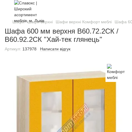
Шафи
Шафи верхні
Шафи верхні Комфорт меблі
Шафа 600
Шафа 600 мм верхня В60.72.2СК /
В60.92.2СК "Хай-тек глянець"
Артикул:
137978
Написати відгук