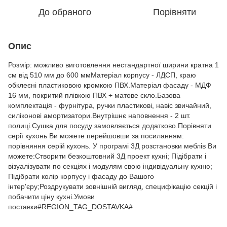
До обраного
Порівняти
Опис
Розмір: можливо виготовлення нестандартної ширини кратна 1
см від 510 мм до 600 ммМатеріал корпусу - ЛДСП, краю
обклеєні пластиковою кромкою ПВХ.Матеріал фасаду - МДФ
16 мм, покритий плівкою ПВХ + матове скло.Базова
комплектація - фурнітура, ручки пластикові, навіс звичайний,
силіконові амортизатори.Внутрішнє наповнення - 2 шт.
полиці.Сушка для посуду замовляється додатково.Порівняти
серії кухонь Ви можете перейшовши за посиланням:
порівняння серій кухонь. У програмі 3Д розстановки меблів Ви
можете:Створити безкоштовний 3Д проект кухні; Підібрати і
візуалізувати по секціях і модулям свою індивідуальну кухню;
Підібрати колір корпусу і фасаду до Вашого
інтер'єру;Роздрукувати зовнішній вигляд, специфікацію секцій і
побачити ціну кухні.Умови
поставки#REGION_TAG_DOSTAVKA#