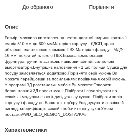
До обраного
Порівняти
Опис
Розмір: можливо виготовлення нестандартної ширини кратна 1
см від 510 мм до 600 ммМатеріал корпусу - ЛДСП, краю
обклеєні пластиковою кромкою ПВХ.Матеріал фасаду - МДФ
16 мм, покритий плівкою ПВХ.Базова комплектація -
фурнітура, ручки пластикові, навіс звичайний, силіконові
амортизатори.Внутрішнє наповнення - 1 шт. полиця.Сушка для
посуду замовляється додатково.Порівняти серії кухонь Ви
можете перейшовши за посиланням: порівняння серій кухонь.
У програмі 3Д розстановки меблів Ви можете:Створити
безкоштовний 3Д проект кухні; Підібрати і візуалізувати по
секціях і модулям свою індивідуальну кухню; Підібрати колір
корпусу і фасаду до Вашого інтер'єру;Роздрукувати зовнішній
вигляд, специфікацію секцій і побачити ціну кухні.Умови
поставки#WD_SEO_REGION_DOSTAVKA#
Характеристики