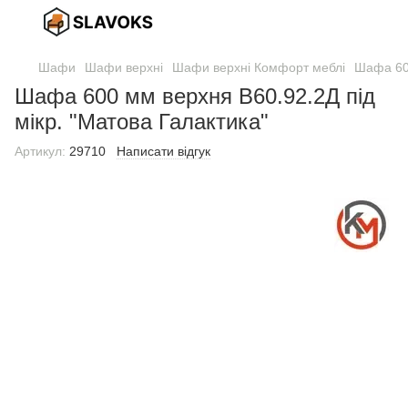
Шафи
Шафи верхні
Шафи верхні Комфорт меблі
Шафа 600
Шафа 600 мм верхня В60.92.2Д під
мікр. "Матова Галактика"
Артикул:
29710
Написати відгук