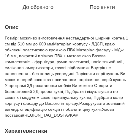
До обраного
Порівняти
Опис
Розмір: можливо виготовлення нестандартної ширини кратна 1
см від 510 мм до 600 ммМатеріал корпусу - ЛДСП, краю
обклеєні пластиковою кромкою ПВХ.Матеріал фасаду - МДФ
16 мм, покритий плівкою ПВХ + матове скло.Базова
комплектація - фурнітура, ручки пластикові, навіс звичайний,
силіконові амортизатори, газові підйомники.Внутрішнє
наповнення - без полиць усередині.Порівняти серії кухонь Ви
можете перейшовши за посиланням: порівняння серій кухонь.
У програмі 3Д розстановки меблів Ви можете:Створити
безкоштовний 3Д проект кухні; Підібрати і візуалізувати по
секціях і модулям свою індивідуальну кухню; Підібрати колір
корпусу і фасаду до Вашого інтер'єру;Роздрукувати зовнішній
вигляд, специфікацію секцій і побачити ціну кухні.Умови
поставки#REGION_TAG_DOSTAVKA#
Характеристики