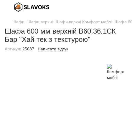
Шафи
Шафи верхні
Шафи верхні Комфорт меблі
Шафа 600
Шафа 600 мм верхній В60.36.1СК
Бар "Хай-тек з текстурою"
Артикул:
25687
Написати відгук